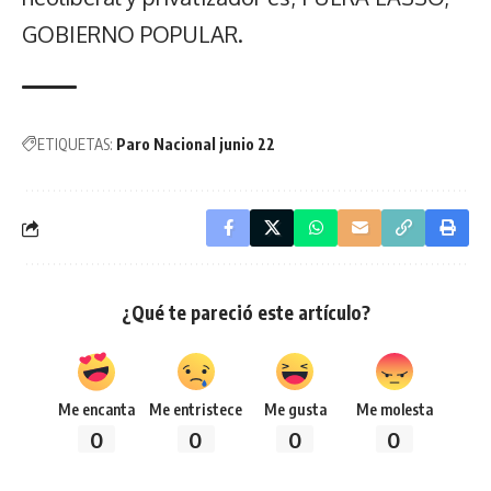
GOBIERNO POPULAR.
ETIQUETAS:
Paro Nacional junio 22
¿Qué te pareció este artículo?
Me encanta
Me entristece
Me gusta
Me molesta
0
0
0
0