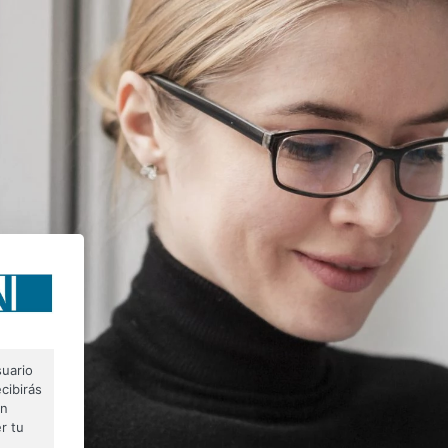
suario
cibirás
on
r tu