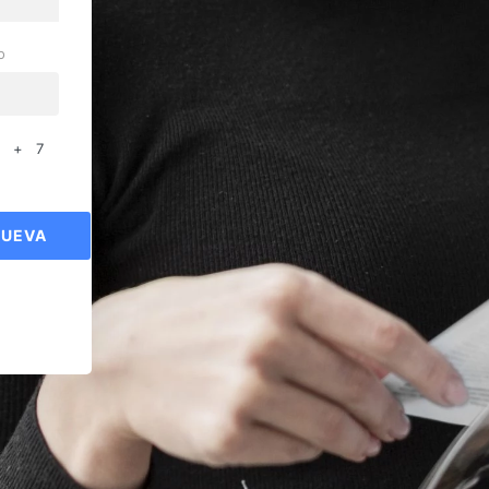
o
0 + 7