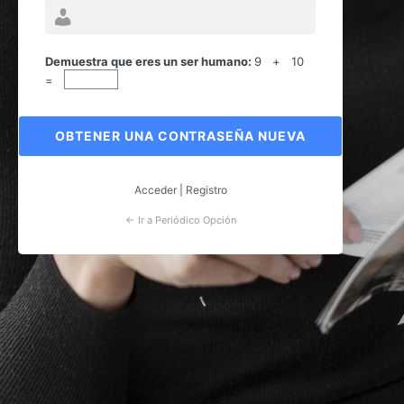
Contraseña
perdida
Demuestra que eres un ser humano:
9 + 10
=
Acceder
|
Registro
← Ir a Periódico Opción