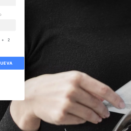
o
 + 2