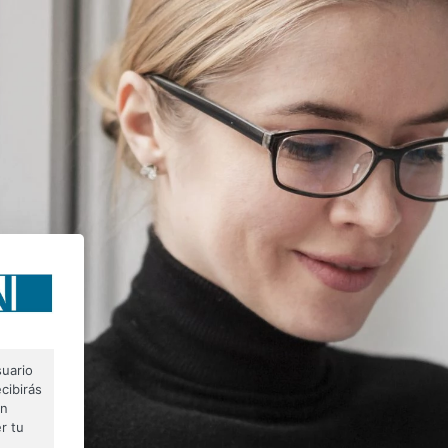
suario
cibirás
on
r tu