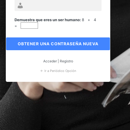
Contraseña
perdida
Demuestra que eres un ser humano:
8 + 4
=
Acceder
|
Registro
← Ir a Periódico Opción