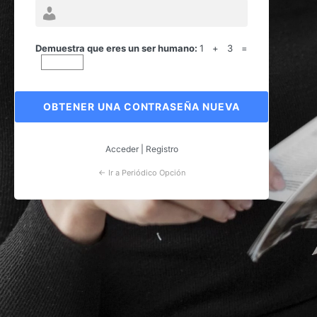
Contraseña
perdida
Demuestra que eres un ser humano:
1 + 3 =
Acceder
|
Registro
← Ir a Periódico Opción