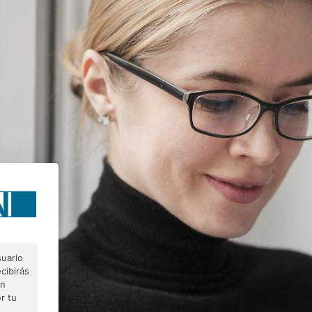
suario
cibirás
on
r tu