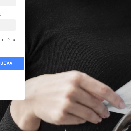
o
 + 9 =