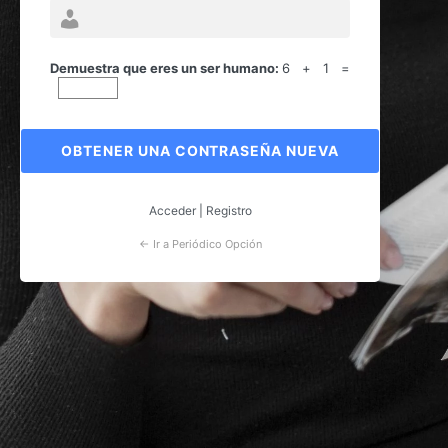
Contraseña
perdida
Demuestra que eres un ser humano:
6 + 1 =
Acceder
|
Registro
← Ir a Periódico Opción