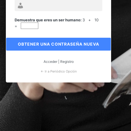
Contraseña
perdida
Demuestra que eres un ser humano:
3 + 10
=
Acceder
|
Registro
← Ir a Periódico Opción