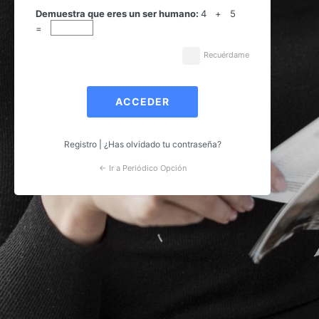
Acceder
Demuestra que eres un ser humano:
4 + 5
=
Recuérdame
Registro
|
¿Has olvidado tu contraseña?
← Ir a Periódico Opción