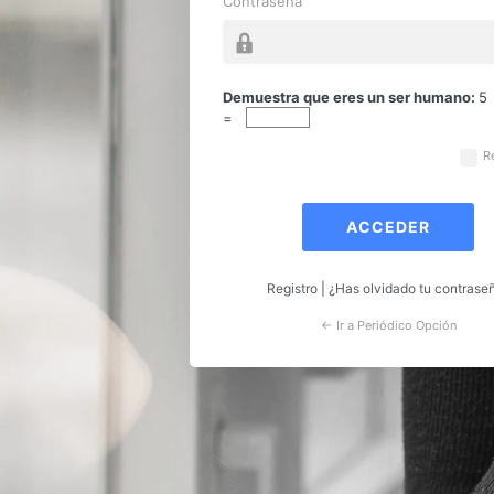
Contraseña
Acceder
Demuestra que eres un ser humano:
5
=
R
Registro
|
¿Has olvidado tu contrase
← Ir a Periódico Opción