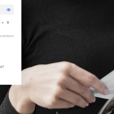
 + 9
ecuérdame
ña?