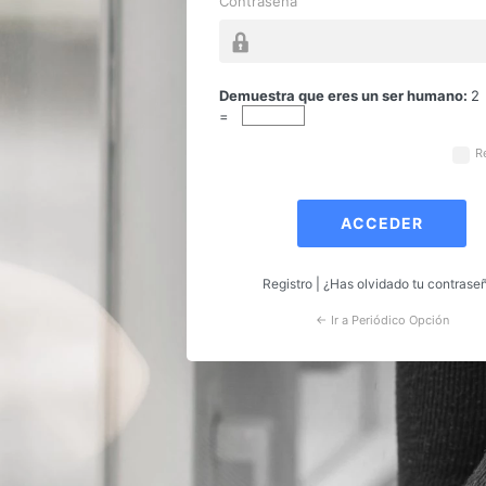
Contraseña
Acceder
Demuestra que eres un ser humano:
2
=
R
Registro
|
¿Has olvidado tu contrase
← Ir a Periódico Opción