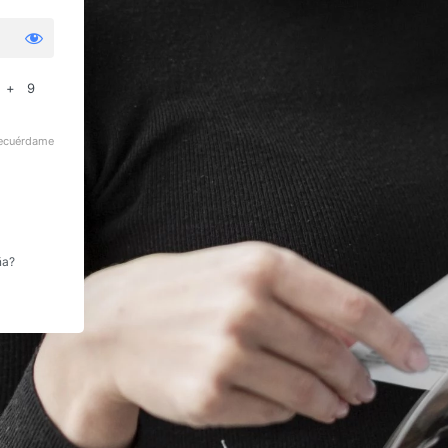
 + 9
ecuérdame
ña?