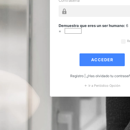
Contraseña
Acceder
Demuestra que eres un ser humano:
6
=
R
Registro
|
¿Has olvidado tu contrase
← Ir a Periódico Opción