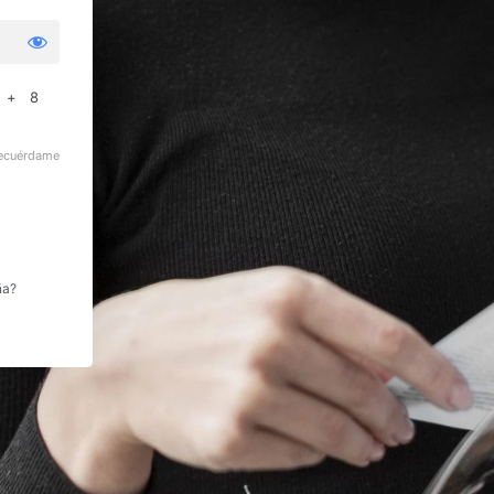
 + 8
ecuérdame
ña?