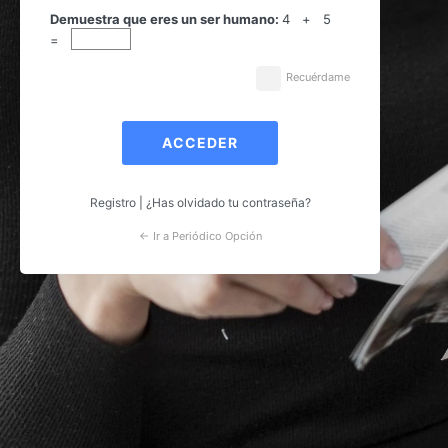
Acceder
Demuestra que eres un ser humano:
4 + 5
=
Recuérdame
Registro
|
¿Has olvidado tu contraseña?
← Ir a Periódico Opción