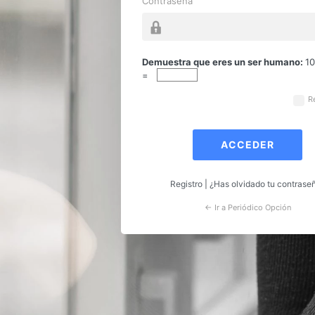
Contraseña
Acceder
Demuestra que eres un ser humano:
1
=
R
Registro
|
¿Has olvidado tu contrase
← Ir a Periódico Opción