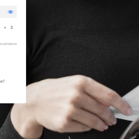
0 + 3
ecuérdame
ña?