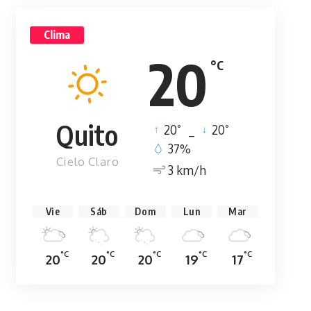
Clima
20
°C
Quito
°
°
20
_
20
37%
Cielo Claro
3 km/h
Vie
Sáb
Dom
Lun
Mar
°C
°C
°C
°C
°C
20
20
20
19
17