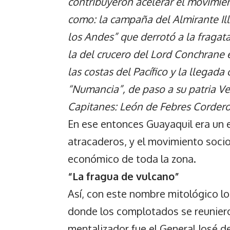
contribuyeron acelerar el movimien
como: la campaña del Almirante I
los Andes” que derrotó a la fragat
la del crucero del Lord Conchrane 
las costas del Pacífico y la llegada
“Numancia”, de paso a su patria V
Capitanes: León de Febres Cordero
En ese entonces Guayaquil era un es
atracaderos, y el movimiento socio 
económico de toda la zona.
“La fragua de vulcano”
Así, con este nombre mitológico lo 
donde los complotados se reunieron
mentalizador fue el General José d