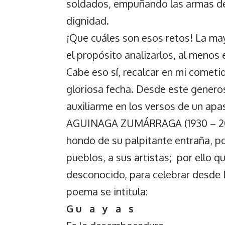
soldados, empuñando las armas del t
dignidad.
¡Que cuáles son esos retos! La may
el propósito analizarlos, al menos 
Cabe eso sí, recalcar en mi cometid
gloriosa fecha. Desde este genero
auxiliarme en los versos de un a
AGUINAGA ZUMÁRRAGA (1930 – 2014
hondo de su palpitante entraña, po
pueblos, a sus artistas; por ello 
desconocido, para celebrar desde I
poema se intitula:
G u a y a s