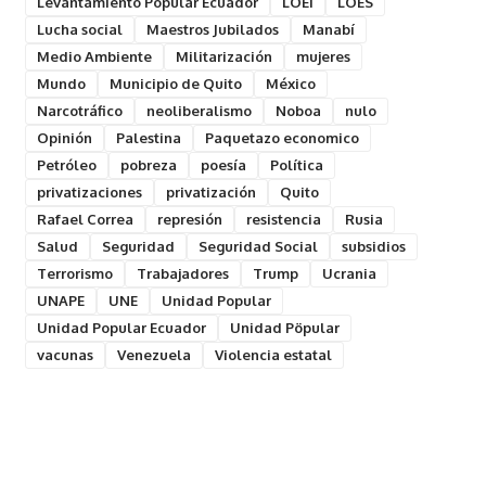
Levantamiento Popular Ecuador
LOEI
LOES
Lucha social
Maestros Jubilados
Manabí
Medio Ambiente
Militarización
mujeres
Mundo
Municipio de Quito
México
Narcotráfico
neoliberalismo
Noboa
nulo
Opinión
Palestina
Paquetazo economico
Petróleo
pobreza
poesía
Política
privatizaciones
privatización
Quito
Rafael Correa
represión
resistencia
Rusia
Salud
Seguridad
Seguridad Social
subsidios
Terrorismo
Trabajadores
Trump
Ucrania
UNAPE
UNE
Unidad Popular
Unidad Popular Ecuador
Unidad Pöpular
vacunas
Venezuela
Violencia estatal