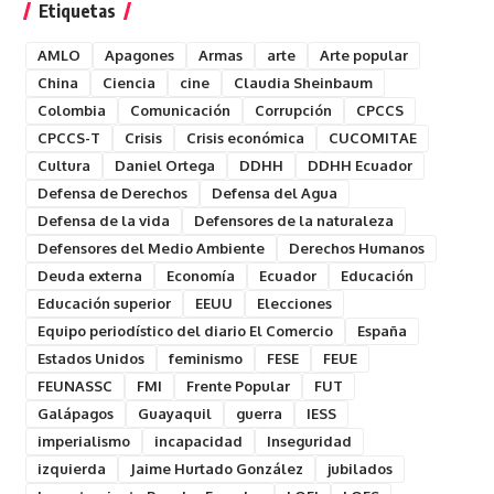
Etiquetas
AMLO
Apagones
Armas
arte
Arte popular
China
Ciencia
cine
Claudia Sheinbaum
Colombia
Comunicación
Corrupción
CPCCS
CPCCS-T
Crisis
Crisis económica
CUCOMITAE
Cultura
Daniel Ortega
DDHH
DDHH Ecuador
Defensa de Derechos
Defensa del Agua
Defensa de la vida
Defensores de la naturaleza
Defensores del Medio Ambiente
Derechos Humanos
Deuda externa
Economía
Ecuador
Educación
Educación superior
EEUU
Elecciones
Equipo periodístico del diario El Comercio
España
Estados Unidos
feminismo
FESE
FEUE
FEUNASSC
FMI
Frente Popular
FUT
Galápagos
Guayaquil
guerra
IESS
imperialismo
incapacidad
Inseguridad
izquierda
Jaime Hurtado González
jubilados