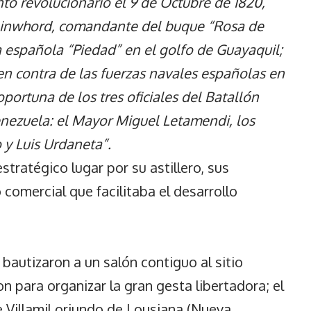
to revolucionario el 9 de Octubre de 1820,
llinwhord, comandante del buque “Rosa de
a española “Piedad” en el golfo de Guayaquil;
en contra de las fuerzas navales españolas en
 oportuna de los tres oficiales del Batallón
enezuela: el Mayor Miguel Letamendi, los
 y Luis Urdaneta”.
tratégico lugar por su astillero, sus
comercial que facilitaba el desarrollo
bautizaron a un salón contiguo al sitio
 para organizar la gran gesta libertadora; el
e Villamil oriundo de Lousiana (Nueva