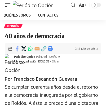
Aa
Font
QUIÉNES SOMOS
CONTACTOS
Resizer
OPINIÓN
40 años de democracia
2 Minutos de lectura
Periódico Opción
Published: 15/08/2019
Última actualización: 15/08/2019 4:33 am
Por
Francisco Escandón Guevara
Se cumplen cuarenta años desde el retorno
a la democracia inaugurada por el gobierno
de Roldós. A éste le precedió una dictadura