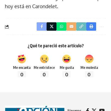
hoy está en Carondelet.
¿Qué te pareció este artículo?
Me encanta
Me entristece
Me gusta
Me molesta
0
0
0
0
Síguenos