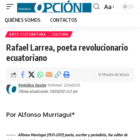
Aa
Font
QUIÉNES SOMOS
CONTACTOS
Resizer
ARTE Y LITERATURA
CULTURA
Rafael Larrea, poeta revolucionario
ecuatoriano
16 Minutos de lectura
Periódico Opción
Published: 22/04/2020
Última actualización: 20/01/2021 6:21 pm
Por Alfonso Murriagui*
Alfonso Murriagui (1931-2017) poeta, escritor y periodista, fue editor de