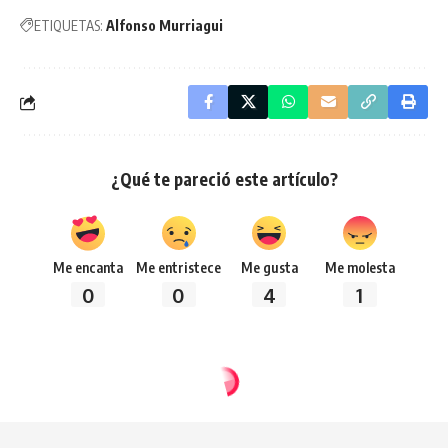
ETIQUETAS:
Alfonso Murriagui
¿Qué te pareció este artículo?
Me encanta
Me entristece
Me gusta
Me molesta
0
0
4
1