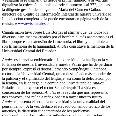
y restaurar la revista
Anales
desde el primer número, a la vez que
digitalizar la colección completa desde el número 1 al 372, gracias a
la diligente gestión de la ingeniera María del Carmen Gaibor,
directora del Centro de Información Integral de nuestra universidad.
La colección completa se la puede encontrar en página web de la
revista:
www.revistaanales.com
Cuánta razón tuvo Jorge Luis Borges al afirmar que, de todos los
diversos instrumentos creados por el hombre el más asombroso es el
libro porque es la extensión de la memoria, el libro y la biblioteca
son la memoria de la humanidad.
Anales
constituye la memoria de la
Universidad Central del Ecuador.
Anales
es la revista emblemática, la expresión de la inteligencia y
fortaleza de nuestra Universidad y nuestra Patria que ha de perdurar
por siempre, expresó el doctor Fernando Sempértegui Ontaneda,
rector de la Universidad Central, quien destacó además el poder de
la palabra y el significado del lenguaje, así como la delectación por
la lengua, en la entrega a la comunidad universitaria de
Anales
.
Enfáticamente expresó el rector Sempértegui: “La vida es la
concreción de los sueños.
Anales
es la revista que nos representa,
nos convoca, nos reúne a reflexionar y a trazar nuestro futuro.
Anales
representa el ser de la universidad y la universalidad del
pensamiento”. A la vez destacó el elevado contenido teórico de los
artículos, la discusión fundamentada de los problemas
socieconómicos, las profundas reflexiones sobre la educación