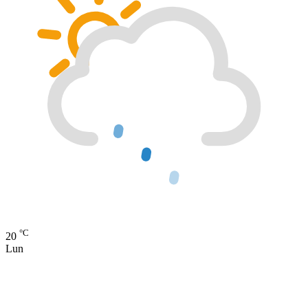
°C
20
Lun