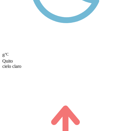
°C
8
Quito
cielo claro