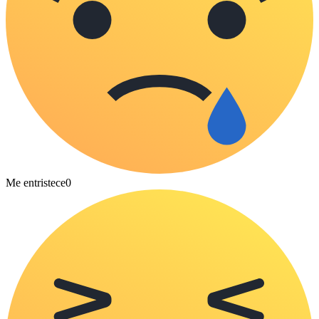
Me entristece
0