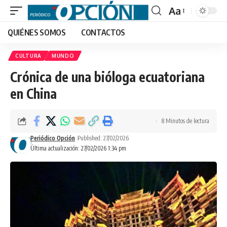
Aa
Font
QUIÉNES SOMOS
CONTACTOS
Resizer
CULTURA
MUNDO
Crónica de una bióloga ecuatoriana
en China
8 Minutos de lectura
Periódico Opción
Published: 27/02/2026
Última actualización: 27/02/2026 1:34 pm