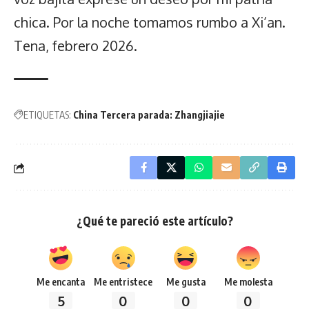
chica. Por la noche tomamos rumbo a Xi’an.
Tena, febrero 2026.
ETIQUETAS:
China Tercera parada: Zhangjiajie
¿Qué te pareció este artículo?
Me encanta
Me entristece
Me gusta
Me molesta
5
0
0
0