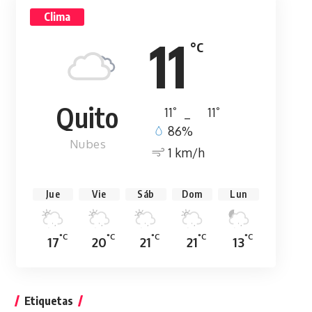
Clima
11
°C
Quito
°
°
11
_
11
86%
Nubes
1 km/h
Jue
Vie
Sáb
Dom
Lun
°C
°C
°C
°C
°C
17
20
21
21
13
Etiquetas