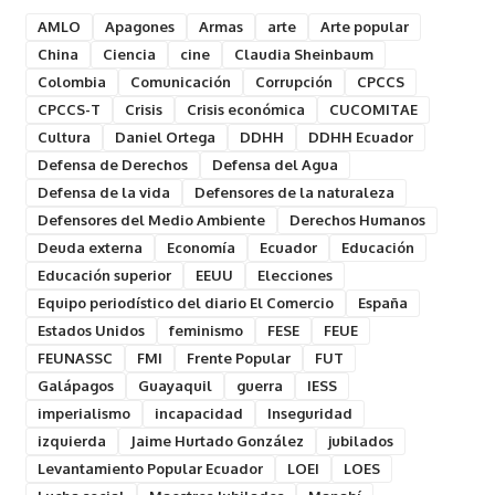
AMLO
Apagones
Armas
arte
Arte popular
China
Ciencia
cine
Claudia Sheinbaum
Colombia
Comunicación
Corrupción
CPCCS
CPCCS-T
Crisis
Crisis económica
CUCOMITAE
Cultura
Daniel Ortega
DDHH
DDHH Ecuador
Defensa de Derechos
Defensa del Agua
Defensa de la vida
Defensores de la naturaleza
Defensores del Medio Ambiente
Derechos Humanos
Deuda externa
Economía
Ecuador
Educación
Educación superior
EEUU
Elecciones
Equipo periodístico del diario El Comercio
España
Estados Unidos
feminismo
FESE
FEUE
FEUNASSC
FMI
Frente Popular
FUT
Galápagos
Guayaquil
guerra
IESS
imperialismo
incapacidad
Inseguridad
izquierda
Jaime Hurtado González
jubilados
Levantamiento Popular Ecuador
LOEI
LOES