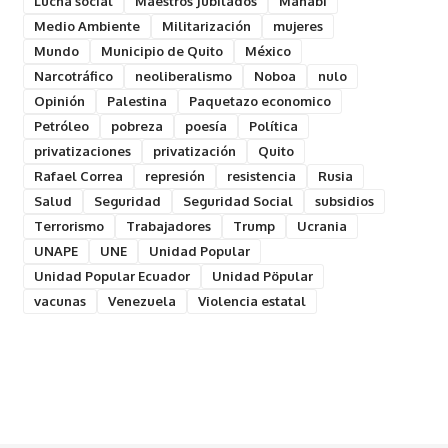
Lucha social
Maestros Jubilados
Manabí
Medio Ambiente
Militarización
mujeres
Mundo
Municipio de Quito
México
Narcotráfico
neoliberalismo
Noboa
nulo
Opinión
Palestina
Paquetazo economico
Petróleo
pobreza
poesía
Política
privatizaciones
privatización
Quito
Rafael Correa
represión
resistencia
Rusia
Salud
Seguridad
Seguridad Social
subsidios
Terrorismo
Trabajadores
Trump
Ucrania
UNAPE
UNE
Unidad Popular
Unidad Popular Ecuador
Unidad Pöpular
vacunas
Venezuela
Violencia estatal