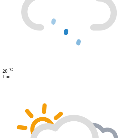
°C
20
Lun