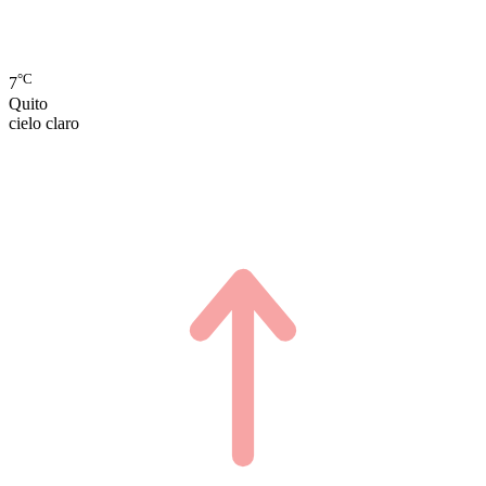
°C
7
Quito
cielo claro