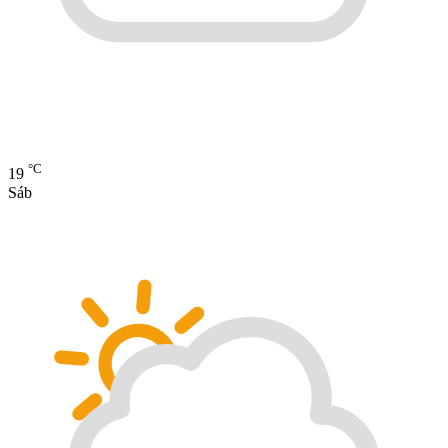
°C
19
Sáb