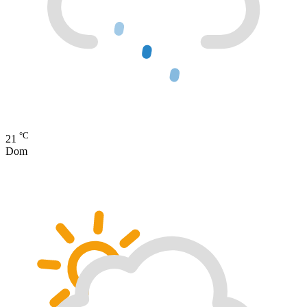
°C
21
Dom