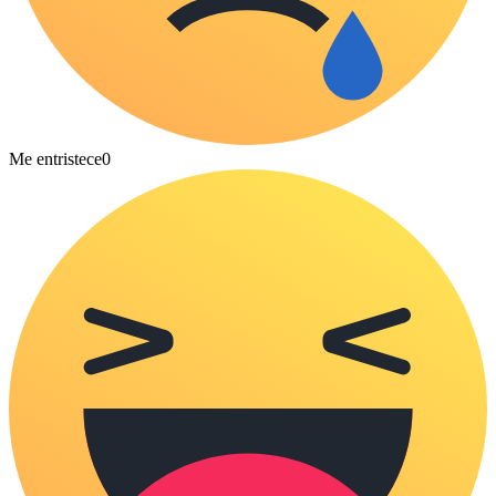
Me entristece
0