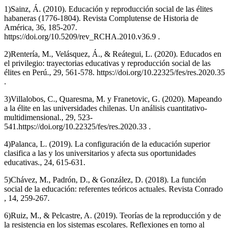
1)Sainz, Á. (2010). Educación y reproducción social de las élites
habaneras (1776-1804). Revista Complutense de Historia de
América, 36, 185-207.
https://doi.org/10.5209/rev_RCHA.2010.v36.9 .
2)Rentería, M., Velásquez, Á., & Reátegui, L. (2020). Educados en
el privilegio: trayectorias educativas y reproducción social de las
élites en Perú., 29, 561-578. https://doi.org/10.22325/fes/res.2020.35
.
3)Villalobos, C., Quaresma, M. y Franetovic, G. (2020). Mapeando
a la élite en las universidades chilenas. Un análisis cuantitativo-
multidimensional., 29, 523-
541.https://doi.org/10.22325/fes/res.2020.33 .
4)Palanca, L. (2019). La configuración de la educación superior
clasifica a las y los universitarios y afecta sus oportunidades
educativas., 24, 615-631.
5)Chávez, M., Padrón, D., & González, D. (2018). La función
social de la educación: referentes teóricos actuales. Revista Conrado
, 14, 259-267.
6)Ruiz, M., & Pelcastre, A. (2019). Teorías de la reproducción y de
la resistencia en los sistemas escolares. Reflexiones en torno al