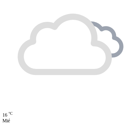
°C
16
Mié