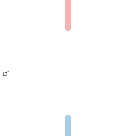
°
19
_