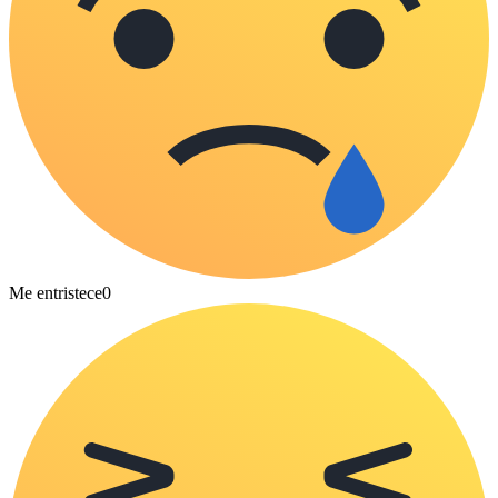
Me entristece
0