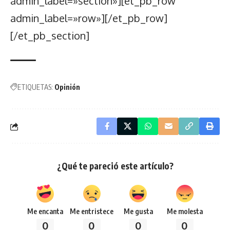
admin_label=»section»][et_pb_row
admin_label=»row»][/et_pb_row]
[/et_pb_section]
ETIQUETAS:
Opinión
¿Qué te pareció este artículo?
Me encanta
Me entristece
Me gusta
Me molesta
0
0
0
0