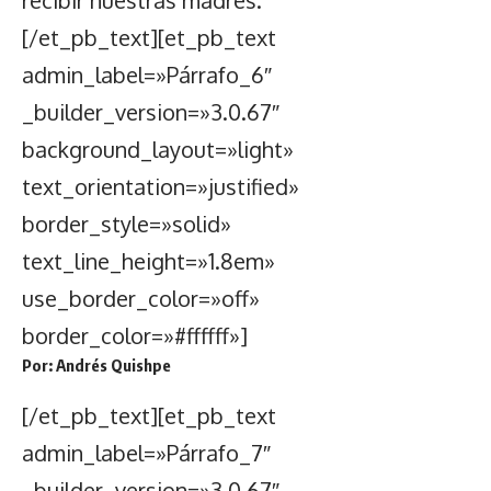
recibir nuestras madres.
[/et_pb_text][et_pb_text
admin_label=»Párrafo_6″
_builder_version=»3.0.67″
background_layout=»light»
text_orientation=»justified»
border_style=»solid»
text_line_height=»1.8em»
use_border_color=»off»
border_color=»#ffffff»]
Por: Andrés Quishpe
[/et_pb_text][et_pb_text
admin_label=»Párrafo_7″
_builder_version=»3.0.67″