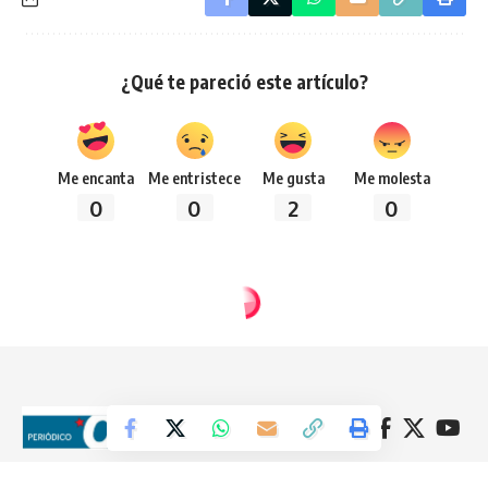
¿Qué te pareció este artículo?
Me encanta
Me entristece
Me gusta
Me molesta
0
0
2
0
Síguenos