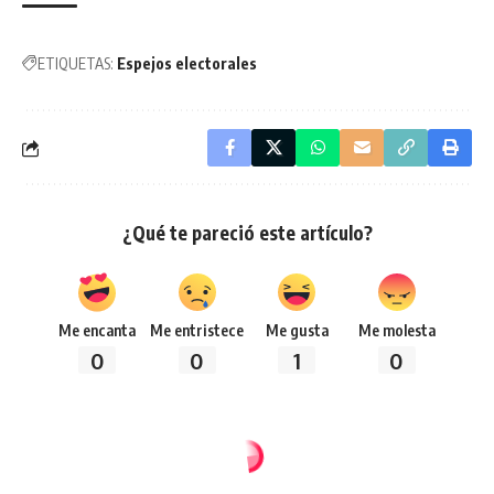
ETIQUETAS:
Espejos electorales
¿Qué te pareció este artículo?
Me encanta
Me entristece
Me gusta
Me molesta
0
0
1
0