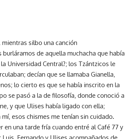
 mientras silbo una canción
s burláramos de aquella muchacha que había
la Universidad Central?; los Tzántzicos le
culaban; decían que se llamaba Gianella,
os; lo cierto es que se había inscrito en la
po se pasó a la de filosofía, donde conoció a
ne, y que Ulises había ligado con ella;
 mí, esos chismes me tenían sin cuidado.
r en una tarde fría cuando entré al Café 77 y
 Luis, Fernando y Ulises acompañados de