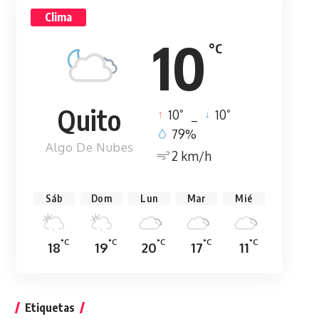
Clima
10
°C
Quito
°
°
10
_
10
79%
Algo De Nubes
2 km/h
Sáb
Dom
Lun
Mar
Mié
°C
°C
°C
°C
°C
18
19
20
17
11
Etiquetas