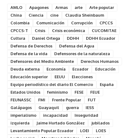
AMLO
Apagones
Armas
arte
Arte popular
China
Ciencia
cine
Claudia Sheinbaum
Colombia
Comunicación
Corrupción
CPCCS
CPCCS-T
Crisis
Crisis económica
CUCOMITAE
Cultura
Daniel Ortega
DDHH
DDHH Ecuador
Defensa de Derechos
Defensa del Agua
Defensa de la vida
Defensores de la naturaleza
Defensores del Medio Ambiente
Derechos Humanos
Deuda externa
Economía
Ecuador
Educación
Educación superior
EEUU
Elecciones
Equipo periodístico del diario El Comercio
España
Estados Unidos
feminismo
FESE
FEUE
FEUNASSC
FMI
Frente Popular
FUT
Galápagos
Guayaquil
guerra
IESS
imperialismo
incapacidad
Inseguridad
izquierda
Jaime Hurtado González
jubilados
Levantamiento Popular Ecuador
LOEI
LOES