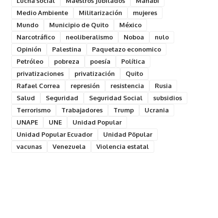
Lucha social
Maestros Jubilados
Manabí
Medio Ambiente
Militarización
mujeres
Mundo
Municipio de Quito
México
Narcotráfico
neoliberalismo
Noboa
nulo
Opinión
Palestina
Paquetazo economico
Petróleo
pobreza
poesía
Política
privatizaciones
privatización
Quito
Rafael Correa
represión
resistencia
Rusia
Salud
Seguridad
Seguridad Social
subsidios
Terrorismo
Trabajadores
Trump
Ucrania
UNAPE
UNE
Unidad Popular
Unidad Popular Ecuador
Unidad Pöpular
vacunas
Venezuela
Violencia estatal