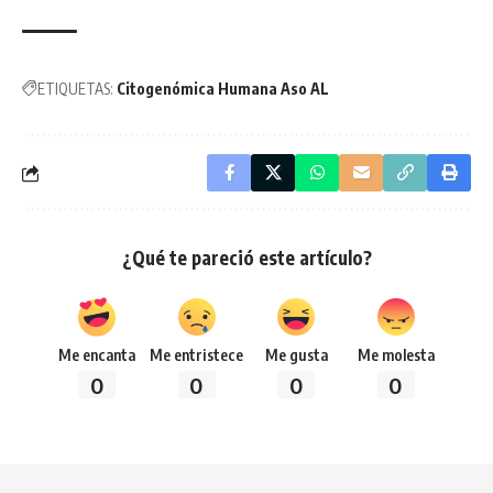
ETIQUETAS:
Citogenómica Humana Aso AL
¿Qué te pareció este artículo?
Me encanta
Me entristece
Me gusta
Me molesta
0
0
0
0