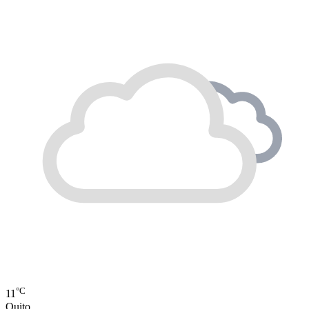
°C
11
Quito