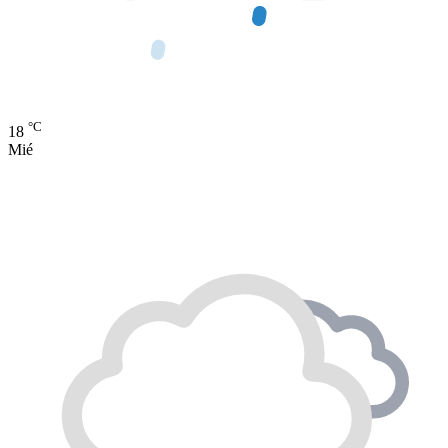
°C
18
Mié