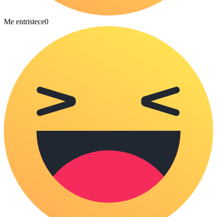
Me entristece
0