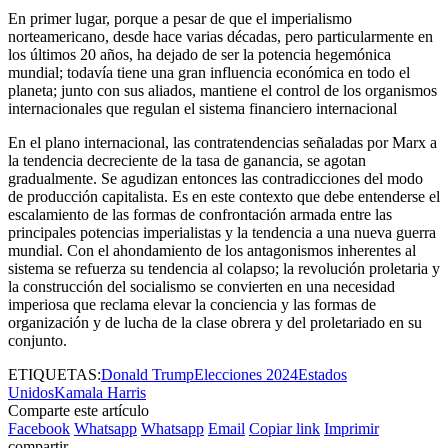
En primer lugar, porque a pesar de que el imperialismo
norteamericano, desde hace varias décadas, pero particularmente en
los últimos 20 años, ha dejado de ser la potencia hegemónica
mundial; todavía tiene una gran influencia económica en todo el
planeta; junto con sus aliados, mantiene el control de los organismos
internacionales que regulan el sistema financiero internacional
En el plano internacional, las contratendencias señaladas por Marx a
la tendencia decreciente de la tasa de ganancia, se agotan
gradualmente. Se agudizan entonces las contradicciones del modo
de producción capitalista. Es en este contexto que debe entenderse el
escalamiento de las formas de confrontación armada entre las
principales potencias imperialistas y la tendencia a una nueva guerra
mundial. Con el ahondamiento de los antagonismos inherentes al
sistema se refuerza su tendencia al colapso; la revolución proletaria y
la construcción del socialismo se convierten en una necesidad
imperiosa que reclama elevar la conciencia y las formas de
organización y de lucha de la clase obrera y del proletariado en su
conjunto.
ETIQUETAS:
Donald Trump
Elecciones 2024
Estados
Unidos
Kamala Harris
Comparte este artículo
Facebook
Whatsapp
Whatsapp
Email
Copiar link
Imprimir
compartir