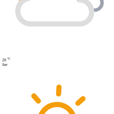
°C
20
Jue