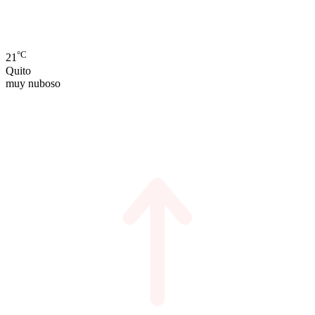
°C
21
Quito
muy nuboso