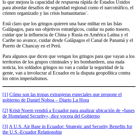
lo que mejora la capacidad de respuesta rápida de Estados Unidos
para abordar desafíos de seguridad regional como el narcotráfico, el
crimen organizado y las crisis humanitarias¨.
Está claro que los gringos quieren una base militar en las Islas
Galápagos, para sus objetivos estratégicos, cuidar su patio trasero,
cuidar que la influencia de China y Rusia en América Latina y el
Caribe no avance, cuidar desde Galápagos el Canal de Panamá y el
Puerto de Chancay en el Perú.
Para algunos que dicen que vengan los gringos para que vayan a los
territorios de los grupos criminales y les bombardeen, una mala
noticia, los soldados gringos no van a cuidar la seguridad de la
gente, van a involucrar al Ecuador en la disputa geopolítica contra
los otros imperialismos.
[1]
Cómo son las tropas extranjeras especiales que propone el
gobierno de Daniel Noboa – Diario La Hora
[2]
Kristi Noem vendrá a Ecuador para analizar ubicación de «bases
de Homeland Security», dice vocera del Gobierno
[3]
A U.S. Air Base in Ecuador: Strategic and Security Benefits for
the U.S.-Ecuador Relationship