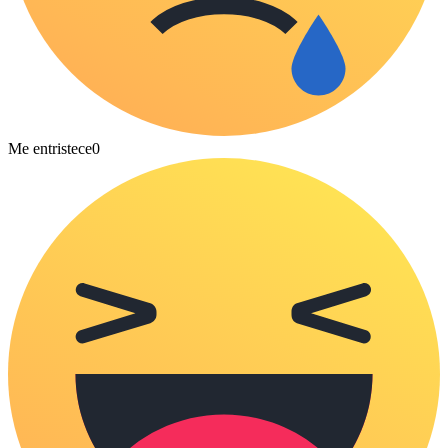
Me entristece
0