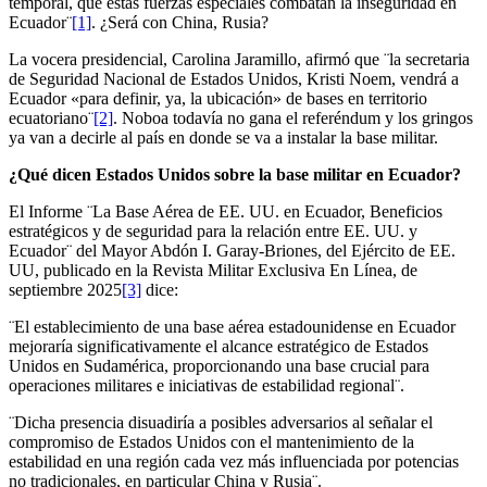
temporal, que estas fuerzas especiales combatan la inseguridad en
Ecuador¨
[1]
. ¿Será con China, Rusia?
La vocera presidencial, Carolina Jaramillo, afirmó que ¨la secretaria
de Seguridad Nacional de Estados Unidos, Kristi Noem, vendrá a
Ecuador «para definir, ya, la ubicación» de bases en territorio
ecuatoriano¨
[2]
. Noboa todavía no gana el referéndum y los gringos
ya van a decirle al país en donde se va a instalar la base militar.
¿Qué dicen Estados Unidos sobre la base militar en Ecuador?
El Informe ¨La Base Aérea de EE. UU. en Ecuador, Beneficios
estratégicos y de seguridad para la relación entre EE. UU. y
Ecuador¨ del Mayor Abdón I. Garay-Briones, del Ejército de EE.
UU, publicado en la Revista Militar Exclusiva En Línea, de
septiembre 2025
[3]
dice:
¨El establecimiento de una base aérea estadounidense en Ecuador
mejoraría significativamente el alcance estratégico de Estados
Unidos en Sudamérica, proporcionando una base crucial para
operaciones militares e iniciativas de estabilidad regional¨.
¨Dicha presencia disuadiría a posibles adversarios al señalar el
compromiso de Estados Unidos con el mantenimiento de la
estabilidad en una región cada vez más influenciada por potencias
no tradicionales, en particular China y Rusia¨.