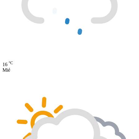
°C
16
Mié