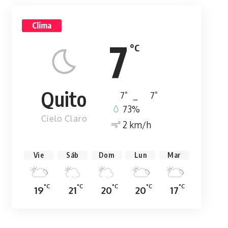
Clima
7
°C
Quito
°
°
7
_
7
73%
Cielo Claro
2 km/h
Vie
Sáb
Dom
Lun
Mar
°C
°C
°C
°C
°C
19
21
20
20
17