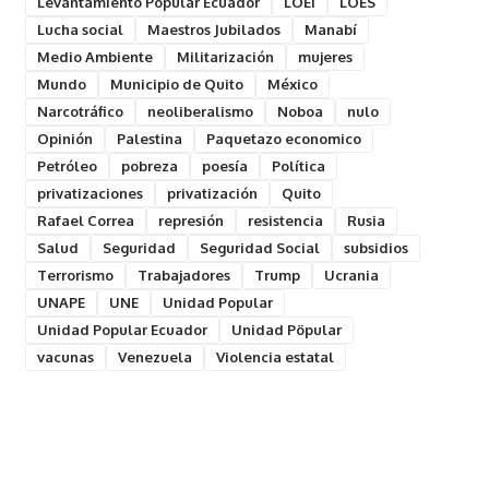
Levantamiento Popular Ecuador
LOEI
LOES
Lucha social
Maestros Jubilados
Manabí
Medio Ambiente
Militarización
mujeres
Mundo
Municipio de Quito
México
Narcotráfico
neoliberalismo
Noboa
nulo
Opinión
Palestina
Paquetazo economico
Petróleo
pobreza
poesía
Política
privatizaciones
privatización
Quito
Rafael Correa
represión
resistencia
Rusia
Salud
Seguridad
Seguridad Social
subsidios
Terrorismo
Trabajadores
Trump
Ucrania
UNAPE
UNE
Unidad Popular
Unidad Popular Ecuador
Unidad Pöpular
vacunas
Venezuela
Violencia estatal