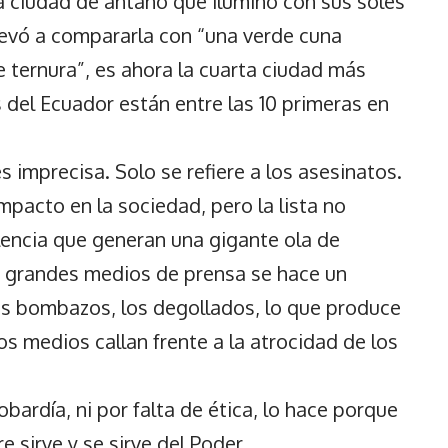
na ciudad de antaño que iluminó con sus soles
llevó a compararla con “una verde cuna
 ternura”, es ahora la cuarta ciudad más
 del Ecuador están entre las 10 primeras en
s imprecisa. Solo se refiere a los asesinatos.
pacto en la sociedad, pero la lista no
iolencia que generan una gigante ola de
los grandes medios de prensa se hace un
los bombazos, los degollados, lo que produce
os medios callan frente a la atrocidad de los
cobardía, ni por falta de ética, lo hace porque
e sirve y se sirve del Poder.