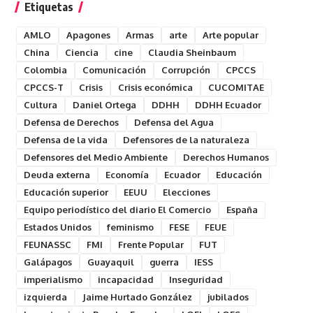
Etiquetas
AMLO
Apagones
Armas
arte
Arte popular
China
Ciencia
cine
Claudia Sheinbaum
Colombia
Comunicación
Corrupción
CPCCS
CPCCS-T
Crisis
Crisis económica
CUCOMITAE
Cultura
Daniel Ortega
DDHH
DDHH Ecuador
Defensa de Derechos
Defensa del Agua
Defensa de la vida
Defensores de la naturaleza
Defensores del Medio Ambiente
Derechos Humanos
Deuda externa
Economía
Ecuador
Educación
Educación superior
EEUU
Elecciones
Equipo periodístico del diario El Comercio
España
Estados Unidos
feminismo
FESE
FEUE
FEUNASSC
FMI
Frente Popular
FUT
Galápagos
Guayaquil
guerra
IESS
imperialismo
incapacidad
Inseguridad
izquierda
Jaime Hurtado González
jubilados