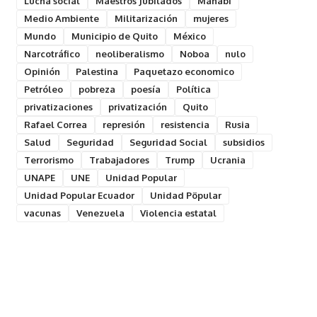
Lucha social
Maestros Jubilados
Manabí
Medio Ambiente
Militarización
mujeres
Mundo
Municipio de Quito
México
Narcotráfico
neoliberalismo
Noboa
nulo
Opinión
Palestina
Paquetazo economico
Petróleo
pobreza
poesía
Política
privatizaciones
privatización
Quito
Rafael Correa
represión
resistencia
Rusia
Salud
Seguridad
Seguridad Social
subsidios
Terrorismo
Trabajadores
Trump
Ucrania
UNAPE
UNE
Unidad Popular
Unidad Popular Ecuador
Unidad Pöpular
vacunas
Venezuela
Violencia estatal