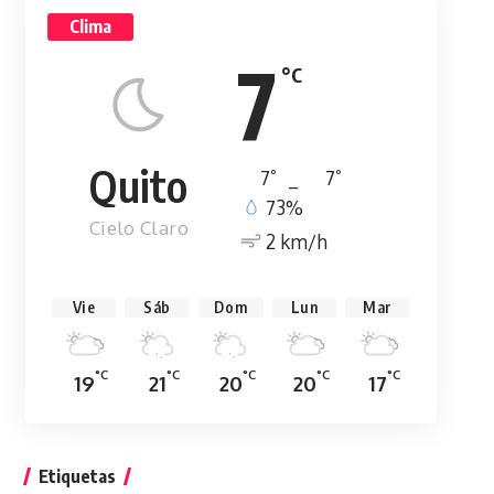
Clima
7
°C
Quito
°
°
7
_
7
73%
Cielo Claro
2 km/h
Vie
Sáb
Dom
Lun
Mar
°C
°C
°C
°C
°C
19
21
20
20
17
Etiquetas