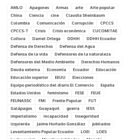
AMLO
Apagones
Armas
arte
Arte popular
China
Ciencia
cine
Claudia Sheinbaum
Colombia
Comunicación
Corrupción
CPCCS
CPCCS-T
Crisis
Crisis económica
CUCOMITAE
Cultura
Daniel Ortega
DDHH
DDHH Ecuador
Defensa de Derechos
Defensa del Agua
Defensa de la vida
Defensores de la naturaleza
Defensores del Medio Ambiente
Derechos Humanos
Deuda externa
Economía
Ecuador
Educación
Educación superior
EEUU
Elecciones
Equipo periodístico del diario El Comercio
España
Estados Unidos
feminismo
FESE
FEUE
FEUNASSC
FMI
Frente Popular
FUT
Galápagos
Guayaquil
guerra
IESS
imperialismo
incapacidad
Inseguridad
izquierda
Jaime Hurtado González
jubilados
Levantamiento Popular Ecuador
LOEI
LOES