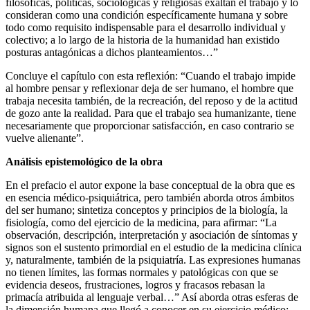
filosóficas, políticas, sociológicas y religiosas exaltan el trabajo y lo
consideran como una condición específicamente humana y sobre
todo como requisito indispensable para el desarrollo individual y
colectivo; a lo largo de la historia de la humanidad han existido
posturas antagónicas a dichos planteamientos…”
Concluye el capítulo con esta reflexión: “Cuando el trabajo impide
al hombre pensar y reflexionar deja de ser humano, el hombre que
trabaja necesita también, de la recreación, del reposo y de la actitud
de gozo ante la realidad. Para que el trabajo sea humanizante, tiene
necesariamente que proporcionar satisfacción, en caso contrario se
vuelve alienante”.
Análisis epistemológico de la obra
En el prefacio el autor expone la base conceptual de la obra que es
en esencia médico-psiquiátrica, pero también aborda otros ámbitos
del ser humano; sintetiza conceptos y principios de la biología, la
fisiología, como del ejercicio de la medicina, para afirmar: “La
observación, descripción, interpretación y asociación de síntomas y
signos son el sustento primordial en el estudio de la medicina clínica
y, naturalmente, también de la psiquiatría. Las expresiones humanas
no tienen límites, las formas normales y patológicas con que se
evidencia deseos, frustraciones, logros y fracasos rebasan la
primacía atribuida al lenguaje verbal…” Así aborda otras esferas de
la dimensión humana que llegó a conocer en su ejercicio médico: