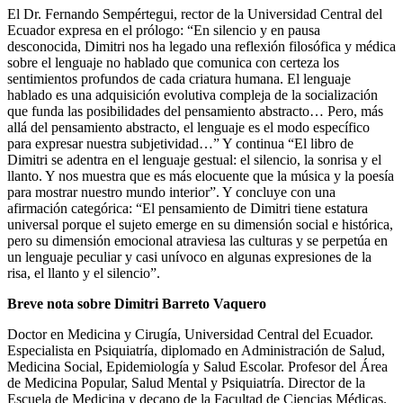
El Dr. Fernando Sempértegui, rector de la Universidad Central del
Ecuador expresa en el prólogo: “En silencio y en pausa
desconocida, Dimitri nos ha legado una reflexión filosófica y médica
sobre el lenguaje no hablado que comunica con certeza los
sentimientos profundos de cada criatura humana. El lenguaje
hablado es una adquisición evolutiva compleja de la socialización
que funda las posibilidades del pensamiento abstracto… Pero, más
allá del pensamiento abstracto, el lenguaje es el modo específico
para expresar nuestra subjetividad…” Y continua “El libro de
Dimitri se adentra en el lenguaje gestual: el silencio, la sonrisa y el
llanto. Y nos muestra que es más elocuente que la música y la poesía
para mostrar nuestro mundo interior”. Y concluye con una
afirmación categórica: “El pensamiento de Dimitri tiene estatura
universal porque el sujeto emerge en su dimensión social e histórica,
pero su dimensión emocional atraviesa las culturas y se perpetúa en
un lenguaje peculiar y casi unívoco en algunas expresiones de la
risa, el llanto y el silencio”.
Breve nota sobre Dimitri Barreto Vaquero
Doctor en Medicina y Cirugía, Universidad Central del Ecuador.
Especialista en Psiquiatría, diplomado en Administración de Salud,
Medicina Social, Epidemiología y Salud Escolar. Profesor del Área
de Medicina Popular, Salud Mental y Psiquiatría. Director de la
Escuela de Medicina y decano de la Facultad de Ciencias Médicas.