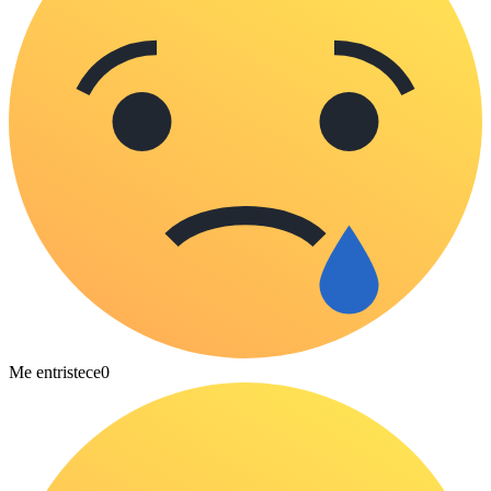
Me entristece
0