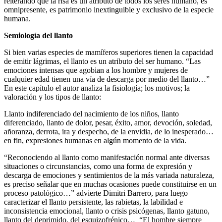
reiterando que la risa es un atributo de todos los seres humano, es
omnipresente, es patrimonio inextinguible y exclusivo de la especie
humana.
Semiología del llanto
Si bien varias especies de mamíferos superiores tienen la capacidad
de emitir lágrimas, el llanto es un atributo del ser humano. “Las
emociones intensas que agobian a los hombre y mujeres de
cualquier edad tienen una vía de descarga por medio del llanto…”
En este capítulo el autor analiza la fisiología; los motivos; la
valoración y los tipos de llanto:
Llanto indiferenciado del nacimiento de los niños, llanto
diferenciado, llanto de dolor, pesar, éxito, amor, devoción, soledad,
añoranza, derrota, ira y despecho, de la envidia, de lo inesperado…
en fin, expresiones humanas en algún momento de la vida.
“Reconociendo al llanto como manifestación normal ante diversas
situaciones o circunstancias, como una forma de expresión y
descarga de emociones y sentimientos de la más variada naturaleza,
es preciso señalar que en muchas ocasiones puede constituirse en un
proceso patológico…” advierte Dimitri Barrero, para luego
caracterizar el llanto persistente, las rabietas, la labilidad e
inconsistencia emocional, llanto o crisis psicógenas, llanto gatuno,
llanto del deprimido, del esquizofrénico… “El hombre siempre