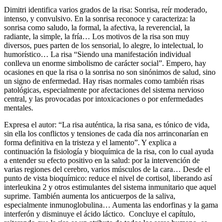
Dimitri identifica varios grados de la risa: Sonrisa, reír moderado,
intenso, y convulsivo. En la sonrisa reconoce y caracteriza: la
sonrisa como saludo, la formal, la afectiva, la reverencial, la
radiante, la simple, la fría… Los motivos de la risa son muy
diversos, pues parten de los sensorial, lo alegre, lo intelectual, lo
humorístico… La risa “Siendo una manifestación individual
conlleva un enorme simbolismo de carácter social”. Empero, hay
ocasiones en que la risa o la sonrisa no son sinónimos de salud, sino
un signo de enfermedad. Hay risas normales como también risas
patológicas, especialmente por afectaciones del sistema nervioso
central, y las provocadas por intoxicaciones o por enfermedades
mentales.
Expresa el autor: “La risa auténtica, la risa sana, es tónico de vida,
sin ella los conflictos y tensiones de cada día nos arrinconarían en
forma definitiva en la tristeza y el lamento”. Y explica a
continuación la fisiología y bioquímica de la risa, con lo cual ayuda
a entender su efecto positivo en la salud: por la intervención de
varias regiones del cerebro, varios músculos de la cara… Desde el
punto de vista bioquímico: reduce el nivel de cortisol, liberando así
interleukina 2 y otros estimulantes del sistema inmunitario que aquel
suprime. También aumenta los anticuerpos de la saliva,
especialmente inmunoglobulina… Aumenta las endorfinas y la gama
interferón y disminuye el ácido láctico. Concluye el capítulo,