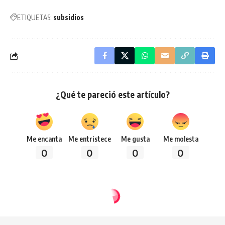
ETIQUETAS:
subsidios
¿Qué te pareció este artículo?
Me encanta
Me entristece
Me gusta
Me molesta
0
0
0
0