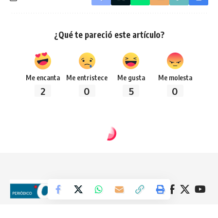
¿Qué te pareció este artículo?
Me encanta
Me entristece
Me gusta
Me molesta
2
0
5
0
Síguenos