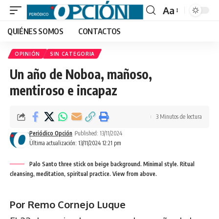
Aa
Font
QUIÉNES SOMOS
CONTACTOS
Resizer
OPINIÓN
SIN CATEGORIA
Un año de Noboa, mañoso,
mentiroso e incapaz
3 Minutos de lectura
Periódico Opción
Published: 13/11/2024
Última actualización: 13/11/2024 12:21 pm
Palo Santo three stick on beige background. Minimal style. Ritual
cleansing, meditation, spiritual practice. View from above.
Por Remo Cornejo Luque