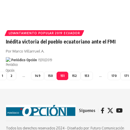
LEVANTAMIENTO POPULAR 2019 ECUADOR
Inédita victoria del pueblo ecuatoriano ante el FMI
Por Marco Villarruel A.
Periódico Opción
15/10/2019
1
2
…
149
150
151
152
153
…
170
171
Síguenos
Todos los derechos reservados 2024 -
Diseñado por: Futuro Comunicación