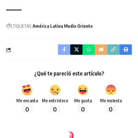
ETIQUETAS:
América Latina Medio Oriente
¿Qué te pareció este artículo?
Me encanta
Me entristece
Me gusta
Me molesta
0
0
0
0