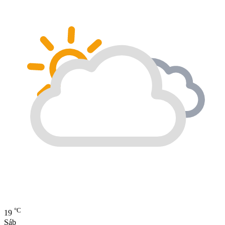
°C
19
Sáb