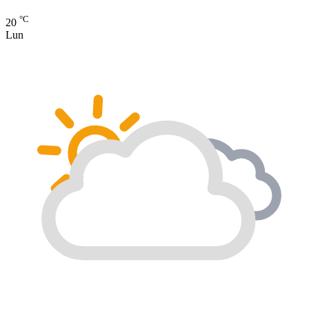
°C
20
Lun