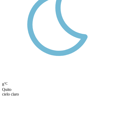
°C
8
Quito
cielo claro