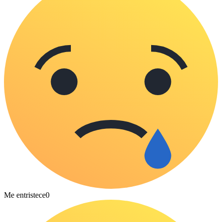
Me entristece
0