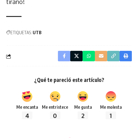
tirano!
ETIQUETAS:
UTB
¿Qué te pareció este artículo?
Me encanta
Me entristece
Me gusta
Me molesta
4
0
2
1