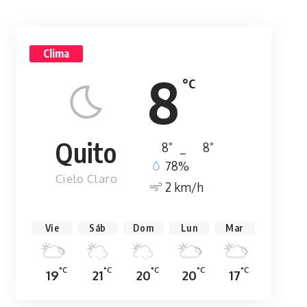
Clima
8
°C
Quito
°
°
8
_
8
78%
Cielo Claro
2 km/h
Vie
Sáb
Dom
Lun
Mar
°C
°C
°C
°C
°C
19
21
20
20
17