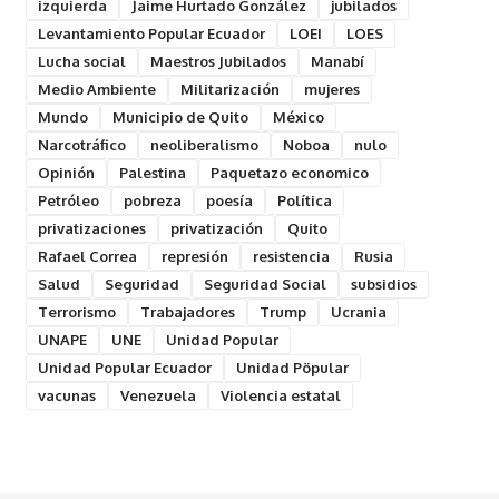
izquierda
Jaime Hurtado González
jubilados
Levantamiento Popular Ecuador
LOEI
LOES
Lucha social
Maestros Jubilados
Manabí
Medio Ambiente
Militarización
mujeres
Mundo
Municipio de Quito
México
Narcotráfico
neoliberalismo
Noboa
nulo
Opinión
Palestina
Paquetazo economico
Petróleo
pobreza
poesía
Política
privatizaciones
privatización
Quito
Rafael Correa
represión
resistencia
Rusia
Salud
Seguridad
Seguridad Social
subsidios
Terrorismo
Trabajadores
Trump
Ucrania
UNAPE
UNE
Unidad Popular
Unidad Popular Ecuador
Unidad Pöpular
vacunas
Venezuela
Violencia estatal