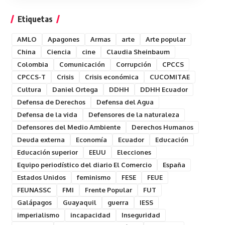
Etiquetas
AMLO
Apagones
Armas
arte
Arte popular
China
Ciencia
cine
Claudia Sheinbaum
Colombia
Comunicación
Corrupción
CPCCS
CPCCS-T
Crisis
Crisis económica
CUCOMITAE
Cultura
Daniel Ortega
DDHH
DDHH Ecuador
Defensa de Derechos
Defensa del Agua
Defensa de la vida
Defensores de la naturaleza
Defensores del Medio Ambiente
Derechos Humanos
Deuda externa
Economía
Ecuador
Educación
Educación superior
EEUU
Elecciones
Equipo periodístico del diario El Comercio
España
Estados Unidos
feminismo
FESE
FEUE
FEUNASSC
FMI
Frente Popular
FUT
Galápagos
Guayaquil
guerra
IESS
imperialismo
incapacidad
Inseguridad