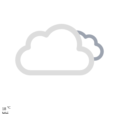
°C
18
Mié