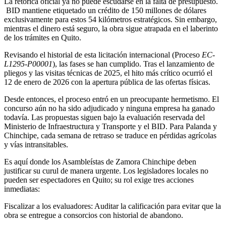
La retórica oficial ya no puede escudarse en la falta de presupuesto.
BID mantiene etiquetado un crédito de 150 millones de dólares
exclusivamente para estos 54 kilómetros estratégicos. Sin embargo,
mientras el dinero está seguro, la obra sigue atrapada en el laberinto
de los trámites en Quito.
Revisando el historial de esta licitación internacional (Proceso
EC-
L1295-P00001
), las fases se han cumplido. Tras el lanzamiento de
pliegos y las visitas técnicas de 2025, el hito más crítico ocurrió el
12 de enero de 2026 con la apertura pública de las ofertas físicas.
Desde entonces, el proceso entró en un preocupante hermetismo. El
concurso aún no ha sido adjudicado y ninguna empresa ha ganado
todavía. Las propuestas siguen bajo la evaluación reservada del
Ministerio de Infraestructura y Transporte y el BID. Para Palanda y
Chinchipe, cada semana de retraso se traduce en pérdidas agrícolas
y vías intransitables.
Es aquí donde los Asambleístas de Zamora Chinchipe deben
justificar su curul de manera urgente. Los legisladores locales no
pueden ser espectadores en Quito; su rol exige tres acciones
inmediatas:
Fiscalizar a los evaluadores: Auditar la calificación para evitar que la
obra se entregue a consorcios con historial de abandono.