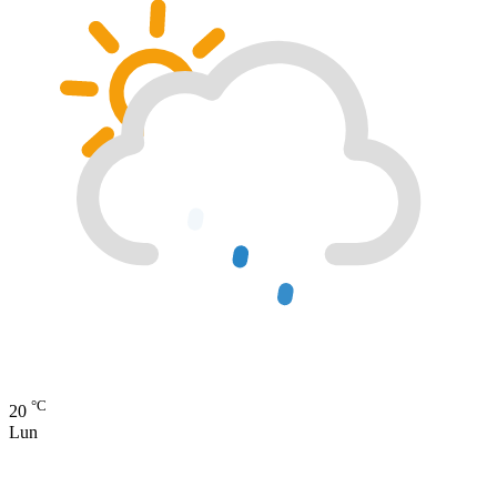
°C
20
Lun