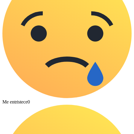
Me entristece
0