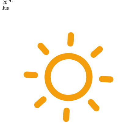
°C
20
Jue