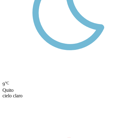
°C
9
Quito
cielo claro