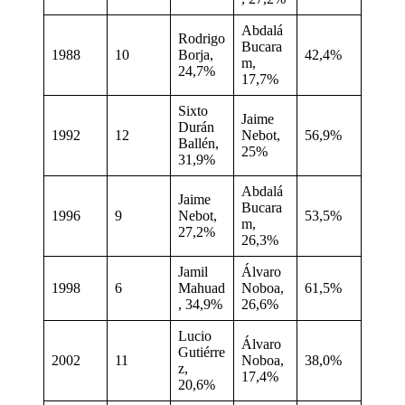
Abdalá
Rodrigo
Bucara
1988
10
Borja,
42,4%
m,
24,7%
17,7%
Sixto
Jaime
Durán
1992
12
Nebot,
56,9%
Ballén,
25%
31,9%
Abdalá
Jaime
Bucara
1996
9
Nebot,
53,5%
m,
27,2%
26,3%
Jamil
Álvaro
1998
6
Mahuad
Noboa,
61,5%
, 34,9%
26,6%
Lucio
Álvaro
Gutiérre
2002
11
Noboa,
38,0%
z,
17,4%
20,6%