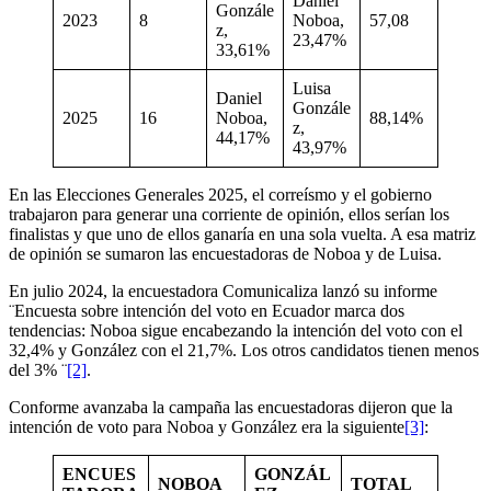
Daniel
Gonzále
2023
8
Noboa,
57,08
z,
23,47%
33,61%
Luisa
Daniel
Gonzále
2025
16
Noboa,
88,14%
z,
44,17%
43,97%
En las Elecciones Generales 2025, el correísmo y el gobierno
trabajaron para generar una corriente de opinión, ellos serían los
finalistas y que uno de ellos ganaría en una sola vuelta. A esa matriz
de opinión se sumaron las encuestadoras de Noboa y de Luisa.
En julio 2024, la encuestadora Comunicaliza lanzó su informe
¨Encuesta sobre intención del voto en Ecuador marca dos
tendencias: Noboa sigue encabezando la intención del voto con el
32,4% y González con el 21,7%. Los otros candidatos tienen menos
del 3% ¨
[2]
.
Conforme avanzaba la campaña las encuestadoras dijeron que la
intención de voto para Noboa y González era la siguiente
[3]
:
ENCUES
GONZÁL
NOBOA
TOTAL