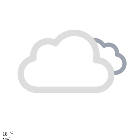
°C
18
Mié