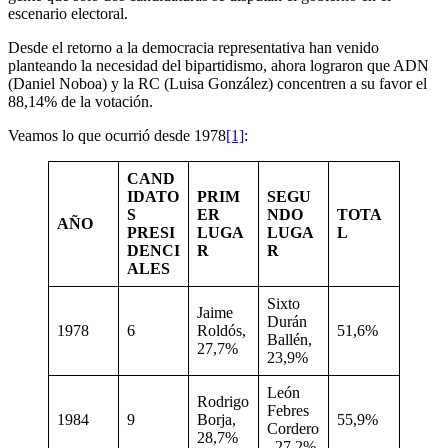
escenario electoral.
Desde el retorno a la democracia representativa han venido
planteando la necesidad del bipartidismo, ahora lograron que ADN
(Daniel Noboa) y la RC (Luisa González) concentren a su favor el
88,14% de la votación.
Veamos lo que ocurrió desde 1978
[1]
:
CAND
IDATO
PRIM
SEGU
S
ER
NDO
TOTA
AÑO
PRESI
LUGA
LUGA
L
DENCI
R
R
ALES
Sixto
Jaime
Durán
1978
6
Roldós,
51,6%
Ballén,
27,7%
23,9%
León
Rodrigo
Febres
1984
9
Borja,
55,9%
Cordero
28,7%
, 27,2%