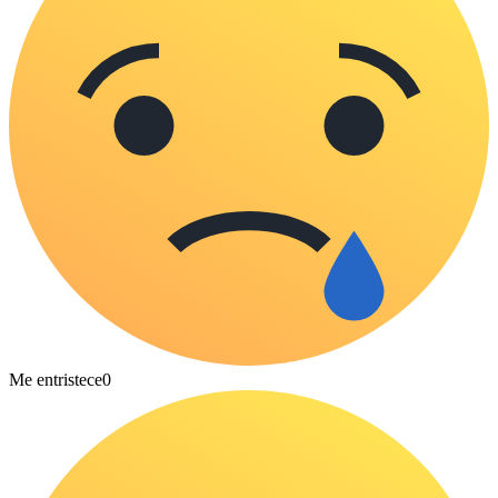
Me entristece
0