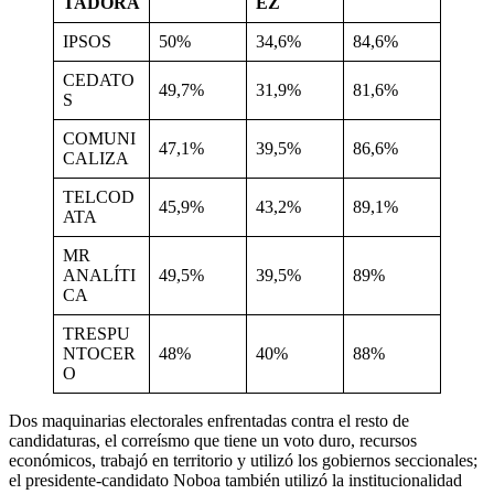
TADORA
EZ
IPSOS
50%
34,6%
84,6%
CEDATO
49,7%
31,9%
81,6%
S
COMUNI
47,1%
39,5%
86,6%
CALIZA
TELCOD
45,9%
43,2%
89,1%
ATA
MR
ANALÍTI
49,5%
39,5%
89%
CA
TRESPU
NTOCER
48%
40%
88%
O
Dos maquinarias electorales enfrentadas contra el resto de
candidaturas, el correísmo que tiene un voto duro, recursos
económicos, trabajó en territorio y utilizó los gobiernos seccionales;
el presidente-candidato Noboa también utilizó la institucionalidad