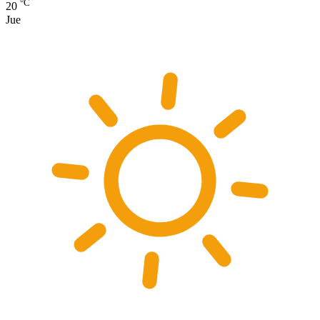
°C
20
Jue