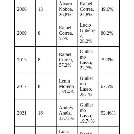
Álvaro
Rafael
2006
13
Noboa,
Correa,
49,6%
26,8%
22,8%
Lucio
Rafael
Gutiérre
2009
8
Correa,
80,2%
z,
52%
28,2%
Guiller
Rafael
mo
2013
8
Correa,
79.9%
Lasso,
57,2%
22,7%
Guiller
Lenin
mo
2017
8
Moreno
67,5%
Lasso,
, 39,4%
28,1%
Guiller
Andrés
mo
2021
16
Araúz,
52,46%
Lasso,
32,72%
19,74%
Luisa