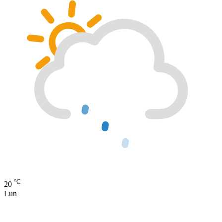
°C
20
Lun