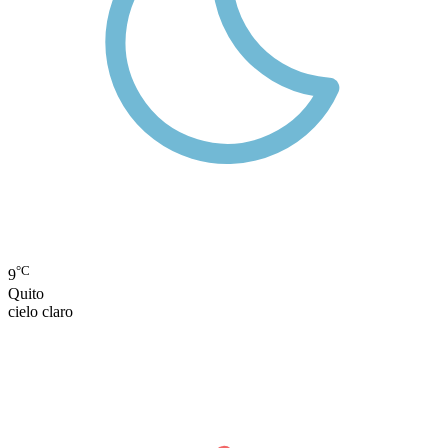
°C
9
Quito
cielo claro