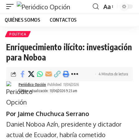
Aa
Font
QUIÉNES SOMOS
CONTACTOS
Resizer
POLÍTICA
Enriquecimiento ilícito: investigación
para Noboa
4 Minutos de lectura
Periódico Opción
Published: 11/06/2026
Última actualización: 11/06/2026 9:23 am
Por Jaime Chuchuca Serrano
Daniel Noboa Azín, presidente y dictador
actual de Ecuador, habría cometido