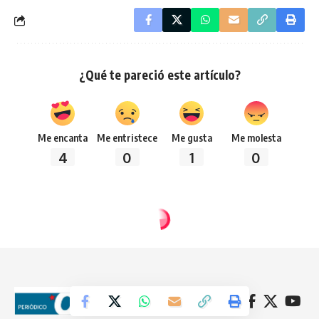
¿Qué te pareció este artículo?
Me encanta
Me entristece
Me gusta
Me molesta
4
0
1
0
Síguenos