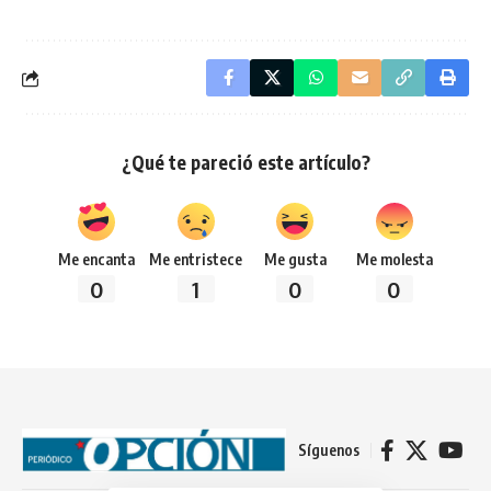
¿Qué te pareció este artículo?
Me encanta
Me entristece
Me gusta
Me molesta
0
1
0
0
Síguenos