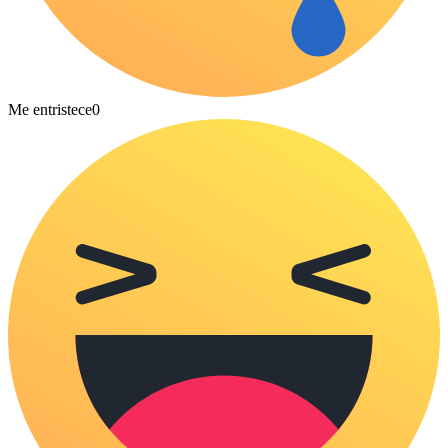
Me entristece
0