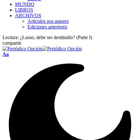
MUNDO
LIBROS
ARCHIVOS
Artículos por autores
Ediciones anteriores
Lectura:
¿Lasso, debe ser destituído? (Parte I)
compartir
Font
Aa
Resizer