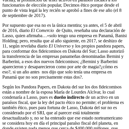
funcionarios de elección popular, Decimos ético porque desde el
punto de vista legal la ley recién se aprobó a fines de ese año (el 8
de septiembre de 2017).
Por supuesto que esa no es la única mentira; ya antes, el 5 de abril
de 2016, diario
El Comercio
de Quito, reseñaba una declaración de
Lasso, quien afirmaba…»solo tengo una empresa en Panamá, Banisi
Holding; pero, resulta que al año siguiente, en 2017, se deshizo de
11, según revelaba diario
El Universo
y los propios pandora papers,
para conformar dos fideicomisos en Dakota del Sur; Lasso autorizó
la transferencia de las empresas panameñas denominadas Bernini y
Barberini, a esos dos nuevos fideicomisos; ¿Bernini y Barberini
aparecieron y desaparecieron como por arte de magia?¿cómo es
eso?, si un año antes nos dijo que solo tenía una empresa en
Panamá que no son precisamente estas dos?.
Según los Pandora Papers, en Dakota del sur los dos fideicomisos
están a nombre de la esposa María de Lourdes Alcívar, lo cual
condenaría a Lasso, pues es
dueño indirecto
de un activo en un
paraísos fiscal, que la ley del pacto ético no permite; el problema es
también ético, pues para fortuna de Lasso, Dakota del sur no es
considerado por el SRI, que al parecer está totalmente
desactualizado y, no se ha enterado que ese estado norteamericano
se considera hoy en día el principal paraíso fiscal del planeta, en
donde existen nada menos que cerca de $400.000 millones, que