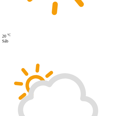
°C
20
Sáb