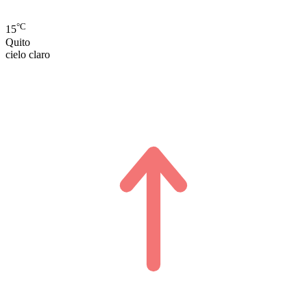
°C
15
Quito
cielo claro