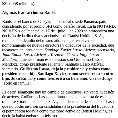
$898,058 millones).
Algunas transacciones: Banisi.
Banisi es el banco de Guayaquil, sucursal o sede Panamá, país
considerado por el propio SRI como paraíso fiscal. En la NOTARÍA
NOVENA de Panamá, el 17 de julio de 2020 se protocoliza una
decisión de la directiva y accionistas de Banisi Holding S. A.,
reunida el 9 de julio del mismo año, en que resuelven el
nombramiento de nuevos directores y directivos de la sociedad, que
recayeron en: presidente
, Santiago Xavier Lasso Alcívar; secretario,
Juan Emilio Lasso Alcívar y Tesorero, Carlos Jorge Lasso
Mendoza,
quienes firman esta decisión son Guillermo Lasso
Mendoza, como presidente saliente y Santiago Lasso Alcívar,
secretario.
Guillermo Lasso, deja la presidencia y coloca como
presidente a su hijo Santiago Xavier; como secretario a su otro
hijo, Juan Emilio y como tesorero a su hermano, Carlos Jorge
¡Todo en familia!
Es decir, solamente hay un cambio de directivos, sin venta ni cesión
de activos, Guillermo Lasso, continúa siendo accionista de esta
offshore y todo queda en paz. Alguien debe haberle soplado a Lasso
que no podía inscribir su candidatura a la presidencia del Ecuador si
el permanecía todavía como miembro activo de Banisi Holding, es
decir, la había embarrado feísimo…