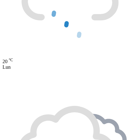
°C
20
Lun