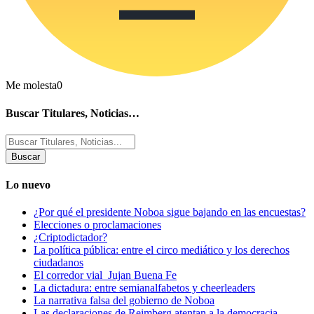
Me molesta
0
Buscar Titulares, Noticias…
Buscar
por:
Lo nuevo
¿Por qué el presidente Noboa sigue bajando en las encuestas?
Elecciones o proclamaciones
¿Criptodictador?
La política pública: entre el circo mediático y los derechos
ciudadanos
El corredor vial Jujan Buena Fe
La dictadura: entre semianalfabetos y cheerleaders
La narrativa falsa del gobierno de Noboa
Las declaraciones de Reimberg atentan a la democracia