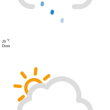
°C
20
Dom