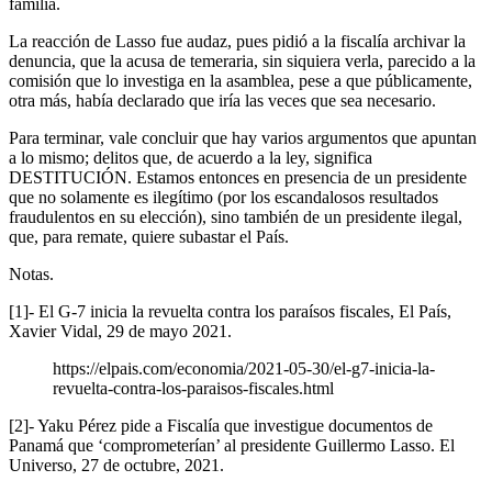
familia.
La reacción de Lasso fue audaz, pues pidió a la fiscalía archivar la
denuncia, que la acusa de temeraria, sin siquiera verla, parecido a la
comisión que lo investiga en la asamblea, pese a que públicamente,
otra más, había declarado que iría las veces que sea necesario.
Para terminar, vale concluir que hay varios argumentos que apuntan
a lo mismo; delitos que, de acuerdo a la ley, significa
DESTITUCIÓN. Estamos entonces en presencia de un presidente
que no solamente es ilegítimo (por los escandalosos resultados
fraudulentos en su elección), sino también de un presidente ilegal,
que, para remate, quiere subastar el País.
Notas.
[1]- El G-7 inicia la revuelta contra los paraísos fiscales, El País,
Xavier Vidal, 29 de mayo 2021.
https://elpais.com/economia/2021-05-30/el-g7-inicia-la-
revuelta-contra-los-paraisos-fiscales.html
[2]- Yaku Pérez pide a Fiscalía que investigue documentos de
Panamá que ‘comprometerían’ al presidente Guillermo Lasso. El
Universo, 27 de octubre, 2021.