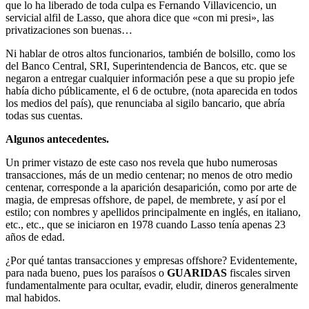
que lo ha liberado de toda culpa es Fernando Villavicencio, un
servicial alfil de Lasso, que ahora dice que «con mi presi», las
privatizaciones son buenas…
Ni hablar de otros altos funcionarios, también de bolsillo, como los
del Banco Central, SRI, Superintendencia de Bancos, etc. que se
negaron a entregar cualquier información pese a que su propio jefe
había dicho públicamente, el 6 de octubre, (nota aparecida en todos
los medios del país), que renunciaba al sigilo bancario, que abría
todas sus cuentas.
Algunos antecedentes.
Un primer vistazo de este caso nos revela que hubo numerosas
transacciones, más de un medio centenar; no menos de otro medio
centenar, corresponde a la aparición desaparición, como por arte de
magia, de empresas offshore, de papel, de membrete, y así por el
estilo; con nombres y apellidos principalmente en inglés, en italiano,
etc., etc., que se iniciaron en 1978 cuando Lasso tenía apenas 23
años de edad.
¿Por qué tantas transacciones y empresas offshore? Evidentemente,
para nada bueno, pues los paraísos o
GUARIDAS
fiscales sirven
fundamentalmente para ocultar, evadir, eludir, dineros generalmente
mal habidos.