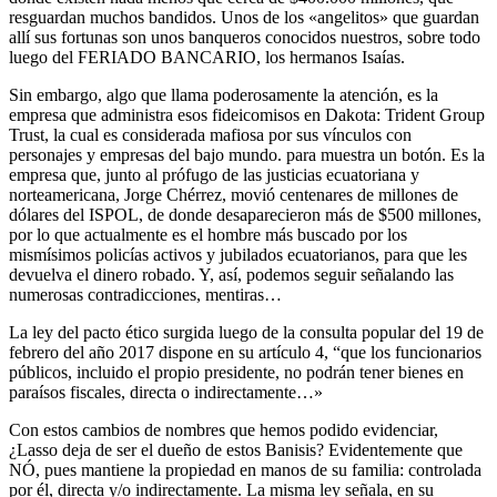
resguardan muchos bandidos. Unos de los «angelitos» que guardan
allí sus fortunas son unos banqueros conocidos nuestros, sobre todo
luego del FERIADO BANCARIO, los hermanos Isaías.
Sin embargo, algo que llama poderosamente la atención, es la
empresa que administra esos fideicomisos en Dakota: Trident Group
Trust, la cual es considerada mafiosa por sus vínculos con
personajes y empresas del bajo mundo. para muestra un botón. Es la
empresa que, junto al prófugo de las justicias ecuatoriana y
norteamericana, Jorge Chérrez, movió centenares de millones de
dólares del ISPOL, de donde desaparecieron más de $500 millones,
por lo que actualmente es el hombre más buscado por los
mismísimos policías activos y jubilados ecuatorianos, para que les
devuelva el dinero robado. Y, así, podemos seguir señalando las
numerosas contradicciones, mentiras…
La ley del pacto ético surgida luego de la consulta popular del 19 de
febrero del año 2017 dispone en su artículo 4, “que los funcionarios
públicos, incluido el propio presidente, no podrán tener bienes en
paraísos fiscales, directa o indirectamente…»
Con estos cambios de nombres que hemos podido evidenciar,
¿Lasso deja de ser el dueño de estos Banisis? Evidentemente que
NÓ, pues mantiene la propiedad en manos de su familia: controlada
por él, directa y/o indirectamente. La misma ley señala, en su