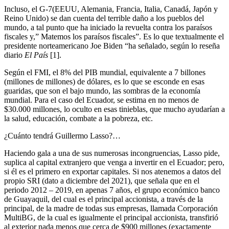
Incluso, el G-7(EEUU, Alemania, Francia, Italia, Canadá, Japón y
Reino Unido) se dan cuenta del terrible daño a los pueblos del
mundo, a tal punto que ha iniciado la revuelta contra los paraísos
fiscales y,” Matemos los paraísos fiscales”. Es lo que textualmente el
presidente norteamericano Joe Biden “ha señalado, según lo reseña
diario
El País
[1].
Según el FMI, el 8% del PIB mundial, equivalente a 7 billones
(millones de millones) de dólares, es lo que se esconde en esas
guaridas, que son el bajo mundo, las sombras de la economía
mundial. Para el caso del Ecuador, se estima en no menos de
$30.000 millones, lo oculto en esas tinieblas, que mucho ayudarían a
la salud, educación, combate a la pobreza, etc.
¿Cuánto tendrá Guillermo Lasso?…
Haciendo gala a una de sus numerosas incongruencias, Lasso pide,
suplica al capital extranjero que venga a invertir en el Ecuador; pero,
si él es el primero en exportar capitales. Si nos atenemos a datos del
propio SRI (dato a diciembre del 2021), que señala que en el
periodo 2012 – 2019, en apenas 7 años, el grupo económico banco
de Guayaquil, del cual es el principal accionista, a través de la
principal, de la madre de todas sus empresas, llamada Corporación
MultiBG, de la cual es igualmente el principal accionista, transfirió
al exterior nada menos que cerca de $900 millones (exactamente