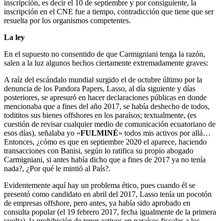
inscripción, es decir el 10 de septiembre y por consiguiente, la
inscripción en el CNE fue a tiempo, contradicción que tiene que ser
resuelta por los organismos competentes.
La ley
En el supuesto no consentido de que Carmigniani tenga la razón,
salen a la luz algunos hechos ciertamente extremadamente graves:
A raíz del escándalo mundial surgido el de octubre último por la
denuncia de los Pandora Papers, Lasso, al día siguiente y días
posteriores, se apresuró en hacer declaraciones públicas en donde
mencionaba que a fines del año 2017, se había deshecho de todos,
todititos sus bienes offshores en los paraísos; textualmente, (es
cuestión de revisar cualquier medio de comunicación ecuatoriano de
esos días), señalaba yo «
FULMINÉ
» todos mis activos por allá…
Entonces, ¿cómo es que en septiembre 2020 el aparece, haciendo
transacciones con Banisi, según lo ratifica su propio abogado
Carmigniani, si antes había dicho que a fines de 2017 ya no tenía
nada?, ¿Por qué le mintió al País?.
Evidentemente aquí hay un problema ético, pues cuando él se
presentó como candidato en abril del 2017, Lasso tenía un pocotón
de empresas offshore, pero antes, ya había sido aprobado en
consulta popular (el 19 febrero 2017, fecha igualmente de la primera
vuelta), la prohibición de tener activos en paraísos fiscales a los