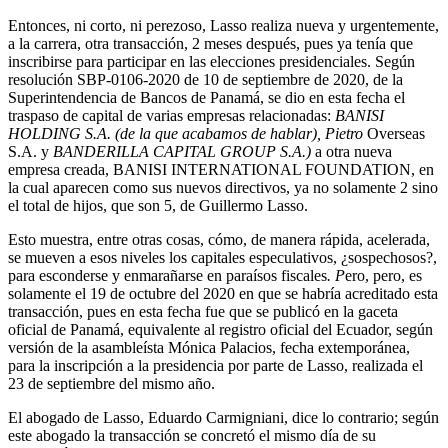
Entonces, ni corto, ni perezoso, Lasso realiza nueva y urgentemente,
a la carrera, otra transacción, 2 meses después, pues ya tenía que
inscribirse para participar en las elecciones presidenciales. Según
resolución SBP-0106-2020 de 10 de septiembre de 2020, de la
Superintendencia de Bancos de Panamá, se dio en esta fecha el
traspaso de capital de varias empresas relacionadas:
BANISI
HOLDING S.A. (de la que acabamos de hablar), Pietro
Overseas
S.A. y
BANDERILLA CAPITAL GROUP S.A.)
a otra nueva
empresa creada, BANISI INTERNATIONAL FOUNDATION, en
la cual aparecen como sus nuevos directivos, ya no solamente 2 sino
el total de hijos, que son 5, de Guillermo Lasso.
Esto muestra, entre otras cosas, cómo, de manera rápida, acelerada,
se mueven a esos niveles los capitales especulativos, ¿sospechosos?,
para esconderse y enmarañarse en paraísos fiscales
. P
ero, pero, es
solamente el 19 de octubre del 2020 en que se habría acreditado esta
transacción, pues en esta fecha fue que se publicó en la gaceta
oficial de Panamá, equivalente al registro oficial del Ecuador, según
versión de la asambleísta Mónica Palacios, fecha extemporánea,
para la inscripción a la presidencia por parte de Lasso, realizada el
23 de septiembre del mismo año.
El abogado de Lasso, Eduardo Carmigniani, dice lo contrario; según
este abogado la transacción se concretó el mismo día de su