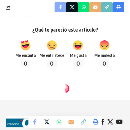
¿Qué te pareció este artículo?
Me encanta
Me entristece
Me gusta
Me molesta
0
0
0
0
Síguenos