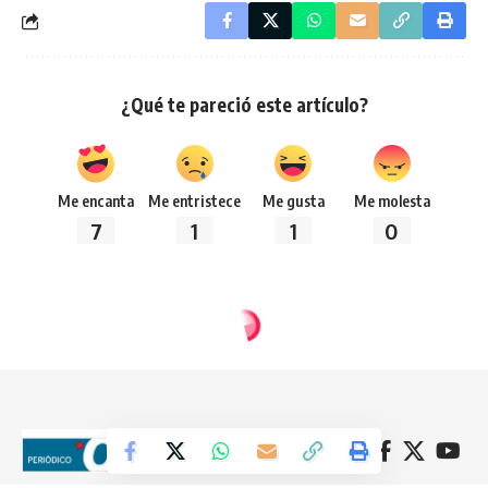
¿Qué te pareció este artículo?
Me encanta
Me entristece
Me gusta
Me molesta
7
1
1
0
Síguenos