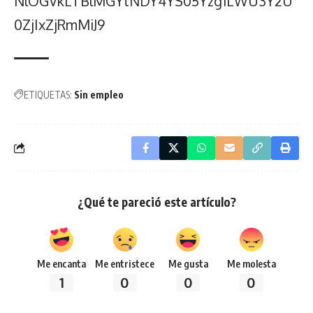
NlOGVkLTBlMGYtNDY4YS05Yzg1LWU3Y2U
0ZjIxZjRmMiJ9
ETIQUETAS:
Sin empleo
¿Qué te pareció este artículo?
Me encanta
Me entristece
Me gusta
Me molesta
1
0
0
0