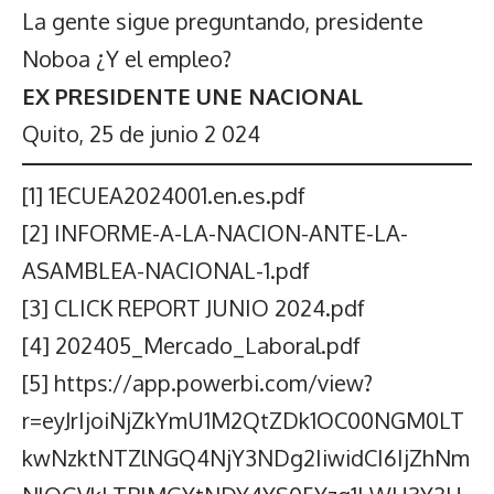
La gente sigue preguntando, presidente
Noboa ¿Y el empleo?
EX PRESIDENTE UNE NACIONAL
Quito, 25 de junio 2 024
[1]
1ECUEA2024001.en.es.pdf
[2]
INFORME-A-LA-NACION-ANTE-LA-
ASAMBLEA-NACIONAL-1.pdf
[3]
CLICK REPORT JUNIO 2024.pdf
[4]
202405_Mercado_Laboral.pdf
[5]
https://app.powerbi.com/view?
r=eyJrIjoiNjZkYmU1M2QtZDk1OC00NGM0LT
kwNzktNTZlNGQ4NjY3NDg2IiwidCI6IjZhNm